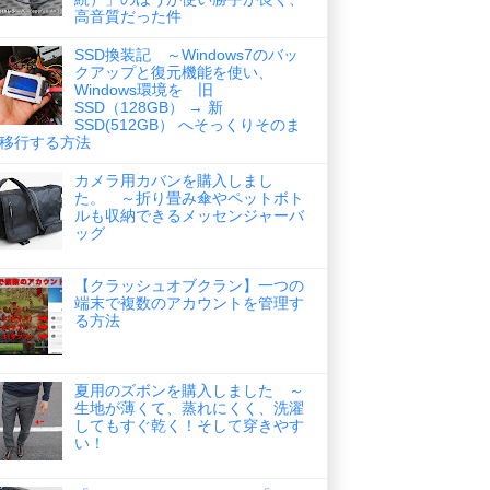
高音質だった件
SSD換装記 ～Windows7のバッ
クアップと復元機能を使い、
Windows環境を 旧
SSD（128GB） → 新
SSD(512GB） へそっくりそのま
移行する方法
カメラ用カバンを購入しまし
た。 ～折り畳み傘やペットボト
ルも収納できるメッセンジャーバ
ッグ
【クラッシュオブクラン】一つの
端末で複数のアカウントを管理す
る方法
夏用のズボンを購入しました ～
生地が薄くて、蒸れにくく、洗濯
してもすぐ乾く！そして穿きやす
い！