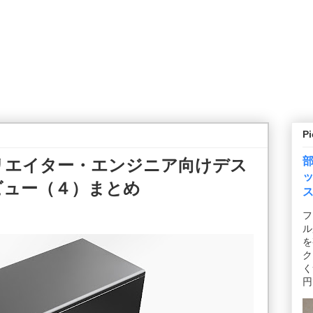
P
載 クリエイター・エンジニア向けデス
レビュー（４）まとめ
フ
ル
を
ク
く
円