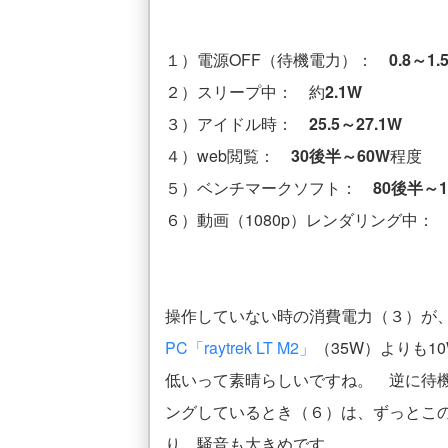
１）電源OFF（待機電力）：
0.8～1.
２）スリープ中： 約
2.1W
３）アイドル時：
25.5～27.1W
４）web閲覧：
30後半～60W
程度
５）ベンチマークソフト：
80後半～1
６）動画（1080p）レンダリング中
操作していない時の消費電力（３）が、
PC「raytrek LT M2」
（35W）よりも
低いって素晴らしいですね。 逆に待
ングしているとき（６）は、ずっとこ
り、騒音も大きめです。