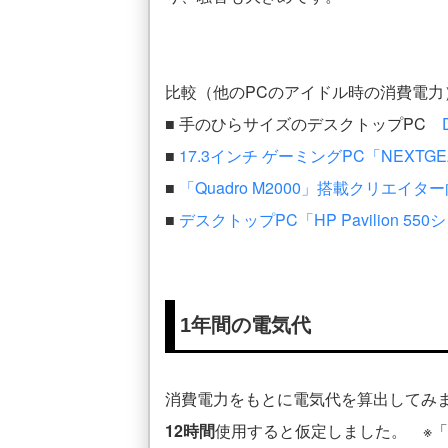
比較（他のPCのアイドル時の消費電力
■ 手のひらサイズのデスクトップPC
■
17.3インチ ゲーミングPC「NEXTGEAR
■
「Quadro M2000」搭載クリエイター向
■
デスクトップPC「HP Pavilion 55
1年間の電気代
消費電力をもとに電気代を算出してみ
12時間
使用すると仮定しました。 ※「