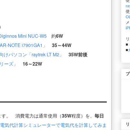
使
ra
使
O
メ
）
iP
Diginnos Mini NUC-W5
約
6W
リ
-NOTE i7901GA1」
35～44W
■
■
けパソコン「raytrek LT M2」
35W前後
0シリーズ」
16～22W
ブ
ます。 消費電力は通常使用（
35W
程度）を、
毎日
電気代計算シミュレーターで電気代を計算してみま
リ