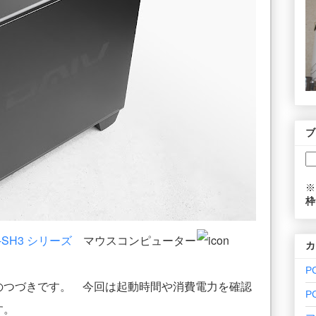
ブ
※
枠
2-SH3 シリーズ
マウスコンピューター
カ
P
のつづきです。 今回は起動時間や消費電力を確認
P
す。