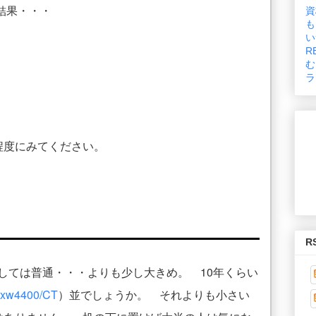
結果・・・
資
も
い
R
む
ラ
程度にみてください。
R
しては普通・・・よりも少し大きめ。 10年くらい
 xw4400/CT
）並でしょうか。 それよりも小さい