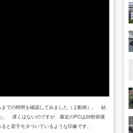
るまでの時間を確認してみました（上動画）。 結
た。 遅くはないのですが、最近のPCは20秒前後
べると若干モタついているような印象です。