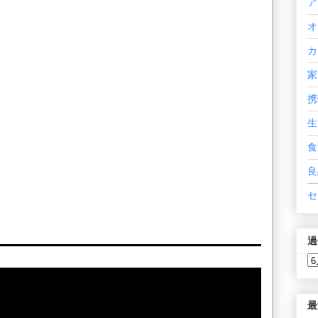
ア
オ
カ
家
携
生
食
良
セ
過
最