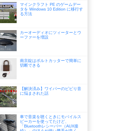
マインクラフト PE のゲームデー
タを Windows 10 Edition に移行す
る方法
カーオーディオにツィーターとウ
ーファーを増設
南京錠はボルトカッターで簡単に
切断できる
【解決済み】ワイパーのビビり音
に悩まされた話
車で音楽を聴くときにモバイルス
ピーカーを使ってたけど、
「Bluetoothレシーバー（AUX接
続）」のほうが使い勝手が良く、