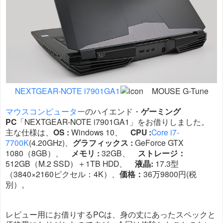
NEXTGEAR-NOTE i7901GA1
MOUSE G-Tune
マウスコンピューター
のハイエンド・
ゲーミング
PC
「NEXTGEAR-NOTE i7901GA1」をお借りしました。
主な仕様は、
OS :
Windows 10、
CPU :
Core i7-
7700K
(4.20GHz)、
グラフィックス :
GeForce GTX
1080（8GB）、
メモリ :
32GB、
ストレージ：
512GB（M.2 SSD）＋1TB HDD、
液晶:
17.3型
（3840×2160ピクセル：4K）、
価格：
36万9800円(税
別）。
レビュー用にお借りするPCは、身の丈にあったスペックと