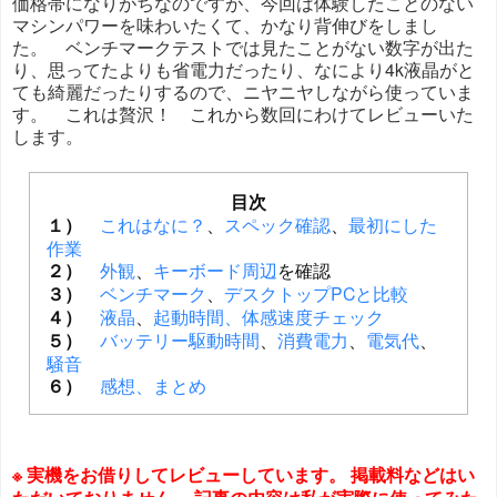
価格帯になりがちなのですが、今回は体験したことのない
マシンパワーを味わいたくて、かなり背伸びをしまし
た。 ベンチマークテストでは見たことがない数字が出た
り、思ってたよりも省電力だったり、なにより4k液晶がと
ても綺麗だったりするので、ニヤニヤしながら使っていま
す。 これは贅沢！ これから数回にわけてレビューいた
します。
目次
１）
これはなに？
、
スペック確認
、
最初にした
作業
２）
外観
、
キーボード周辺
を確認
３）
ベンチマーク
、
デスクトップPCと比較
４）
液晶
、
起動時間、体感速度チェック
５）
バッテリー駆動時間
、
消費電力
、
電気代
、
騒音
６）
感想、まとめ
※ 実機をお借りしてレビューしています。 掲載料などはい