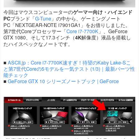
今回はマウスコンピューターの
ゲーマー向け・ハイエンド
PC
ブランド「
G-Tune
」の中から、ゲーミングノート
PC「NEXTGEAR-NOTE i7901GA1」をお借りしました。
第7世代Coreプロセッサー「
Core i7-7700K
」、GeForce
GTX 1080、そして17.3インチ（
4K
解像度）液晶を搭載し
たハイスペックなノートです。
■
ASCII.jp：Core i7-7700K速すぎ！待望のKaby Lake-Sこ
と第7世代Coreの5モデルを一気テスト (1/3)｜最新パーツ性
能チェック
■
GeForce GTX 10 シリーズノートブック | GeForce