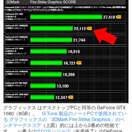
グラフィックス はデスクトップPCと同等の GeForce GTX
1080（8GB）。
G-Tune 製品のノートPCで使用されてい
る グラフィックスの「3DMark Fire Strike Graphics」のベ
ンチマークスコア
（上図）的には上から2番めの性能で
す。 一番上は
i71110 シリーズ
（生産終了）のGeForce