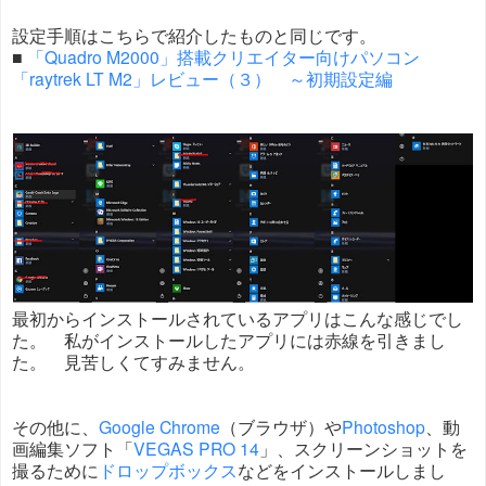
設定手順はこちらで紹介したものと同じです。
■
「Quadro M2000」搭載クリエイター向けパソコン
「raytrek LT M2」レビュー（３） ～初期設定編
最初からインストールされているアプリはこんな感じでし
た。 私がインストールしたアプリには赤線を引きまし
た。 見苦しくてすみません。
その他に、
Google Chrome
（ブラウザ）や
Photoshop
、動
画編集ソフト「
VEGAS PRO 14
」、スクリーンショットを
撮るために
ドロップボックス
などをインストールしまし