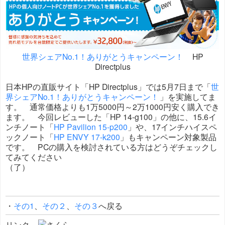
世界シェアNo.1！ありがとうキャンペーン！
HP
Directplus
日本HPの直販サイト「HP Directplus」では5月7日まで「
世
界シェアNo.1！ありがとうキャンペーン！
」を実施してま
す。 通常価格よりも1万5000円～2万1000円安く購入でき
ます。 今回レビューした「HP 14-g100」の他に、15.6イ
ンチノート「
HP Pavilion 15-p200
」や、17インチハイスペ
ックノート「
HP ENVY 17-k200
」もキャンペーン対象製品
です。 PCの購入を検討されている方はどうぞチェックし
てみてください
（了）
・
その1
、
その２
、
その３
へ戻る
リンク