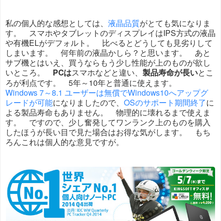
私の個人的な感想としては、
液晶品質
がとても気になりま
す。 スマホやタブレットのディスプレイはIPS方式の液晶
や有機ELがデフォルト。 比べるとどうしても見劣りして
しまいます。 何年前の液晶かしら？と思います。 あと
サブ機とはいえ、買うならもう少し性能が上のものが欲し
いところ。
PCは
スマホなどと違い、
製品寿命が長い
とこ
ろが利点です。 5年～10年と普通に使えます。
Windows 7～8.1 ユーザーは無償でWindows10へアップグ
レードが可能
になりましたので、
OSのサポート期間終了
に
よる製品寿命もありません。 物理的に壊れるまで使えま
す。 ですので、少し奮発してワンランク上のものを購入
したほうが長い目で見た場合はお得な気がします。 もち
ろんこれは個人的な意見ですが。