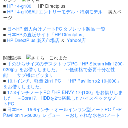
■
HP 14-g100
HP Directplus
■
HP 14-g108AU エントリーモデル・特別モデル
購入ペ
ージ
■
日本HP 個人向けノートPC タブレット製品 一覧
■
日本HPの直販サイト「HP Directplus」
■
HP DirectPlus 楽天市場店
＆
Yahoo!店
関連記事
■
手のひらサイズのデスクトップPC「HP Stream Mini 200-
020jp」をお借りしました。 ～低価格で必要十分な性
能！ サブ機にピッタリ
■
10.1インチ、軽量 2in1 PC 「HP Pavilion x2 10-j000」
をお借りしました。
■
17.3インチノートPC「HP ENVY 17-j100」をお借りしま
した ～Core i7、HDDを2つ搭載したハイスペックなノー
トPC
■
日本HP 15.6インチ・オールインワン型ノートPC「HP
Pavilion 15-p000」レビュー ～おしゃれな水色のノート