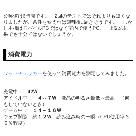
公称値は6時間です。 2回のテストではそれよりも短くな
りましたが、条件を変えれば6時間に届きそうです。 しか
し本機はモバイルPCではなく室内で使うPC。 上記の結
果でも十分ではないでしょうか。
消費電力
ワットチェッカー
を使って消費電力を測定してみました。
充電中：
42W
アイドル中：
４～７W
液晶の明るさ最低～最高 （何
もしていないとき）
ゲーム中：
１４～１６W
ウェブ閲覧 約
１２W
読み込み時の一瞬（CPU使用率３
５％程度）