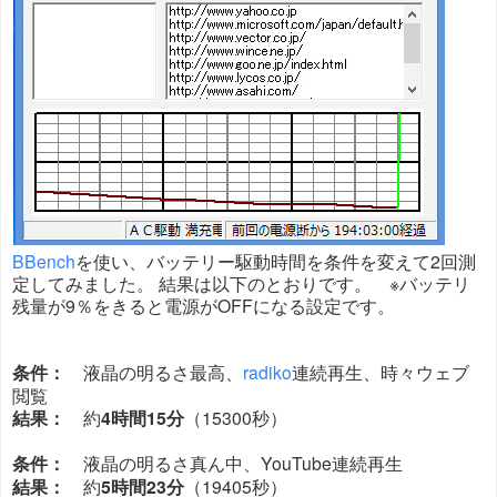
BBench
を使い、バッテリー駆動時間を条件を変えて2回測
定してみました。 結果は以下のとおりです。 ※バッテリ
残量が9％をきると電源がOFFになる設定です。
条件：
液晶の明るさ最高、
radiko
連続再生、時々ウェブ
閲覧
結果：
約
4時間15分
（15300秒）
条件：
液晶の明るさ真ん中、YouTube連続再生
結果：
約
5時間23分
（19405秒）