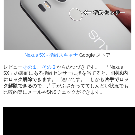
Nexus 5X - 指紋スキャナ
Google ストア
レビュー
その１
、
その２
からのつづきです。 「Nexus
5X」の裏面にある指紋センサーに指を当てると、
1秒以内
にロック解除
できます。 速いです。 しかも
片手でロッ
ク解除できる
ので、片手がふさがっててしんどい状況でも
比較的楽にメールやSNSチェックができます。