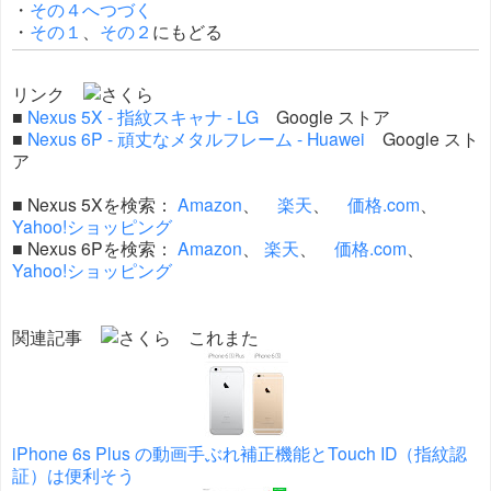
・
その４へつづく
・
その１
、
その２
にもどる
リンク
■
Nexus 5X - 指紋スキャナ - LG
Google ストア
■
Nexus 6P - 頑丈なメタルフレーム - Huawei
Google スト
ア
■ Nexus 5Xを検索：
Amazon
、
楽天
、
価格.com
、
Yahoo!ショッピング
■ Nexus 6Pを検索：
Amazon
、
楽天
、
価格.com
、
Yahoo!ショッピング
関連記事
iPhone 6s Plus の動画手ぶれ補正機能とTouch ID（指紋認
証）は便利そう