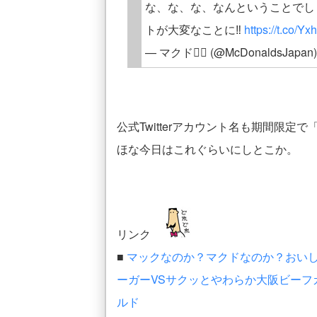
な、な、な、なんということでし
トが大変なことに‼️
https://t.co/
— マクド✌🏻 (@McDonaldsJapan
公式Twitterアカウント名も期間限
ほな今日はこれぐらいにしとこか。
リンク
■
マックなのか？マクドなのか？おい
ーガーVSサクッとやわらか大阪ビーフカツバー
ルド