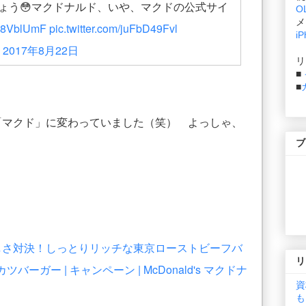
ょう😳マクドナルド、いや、マクドの公式サイ
O
メ
Yxh8VblUmF
pic.twitter.com/juFbD49Fvl
iP
)
2017年8月22日
リ
■
■
定で「マクド」に変わっていました（笑） よっしゃ、
ブ
しさ対決！しっとりリッチな東京ローストビーフバ
リ
ガー | キャンペーン | McDonald's マクドナ
資
も