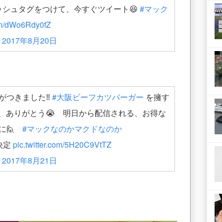
ッシュタグをつけて、今すぐツイート😆
#マック
com/dWo6Rdy0fZ
)
2017年8月20日
つきました‼️
#大阪ビーフカツバーガー
を擁す
な、ありがとう😭 明日から配信される、お得な
に🙋
#マックなのかマクドなのか
決定
pic.twitter.com/5H20C9VtTZ
)
2017年8月21日