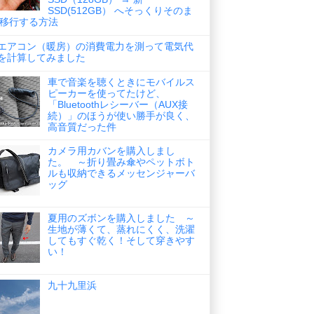
SSD(512GB） へそっくりそのま
移行する方法
エアコン（暖房）の消費電力を測って電気代
を計算してみました
車で音楽を聴くときにモバイルス
ピーカーを使ってたけど、
「Bluetoothレシーバー（AUX接
続）」のほうが使い勝手が良く、
高音質だった件
カメラ用カバンを購入しまし
た。 ～折り畳み傘やペットボト
ルも収納できるメッセンジャーバ
ッグ
夏用のズボンを購入しました ～
生地が薄くて、蒸れにくく、洗濯
してもすぐ乾く！そして穿きやす
い！
九十九里浜