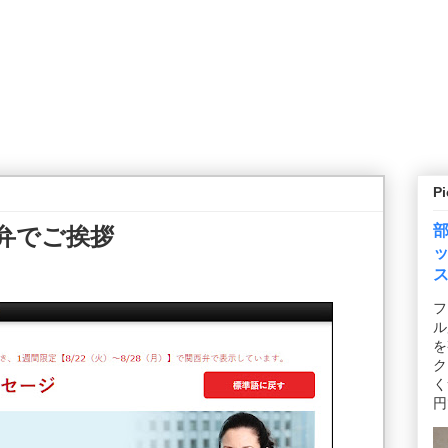
P
弁でご挨拶
フ
ル
を
ク
く
円