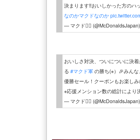
決まります‼️おいしかった方のハ
なのかマクドなのか
pic.twitter.
— マクド✌🏻 (@McDonaldsJapan
おいしさ対決、ついについに決着が
る
#マクド軍
の勝ち(※）🎉みん
優勝セール！クーポンもお楽しみ
※応援メンション数の総計により
— マクド✌🏻 (@McDonaldsJapan