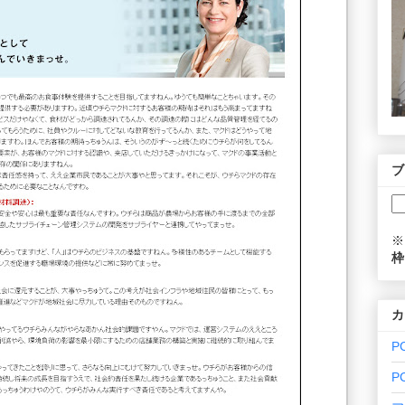
ブ
※
枠
カ
P
P