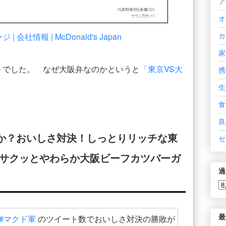
ア
オ
会社情報 | McDonald's Japan
カ
家
トでした。 なぜ大阪弁なのかというと
「東京VS大
携
生
食
良
か？おいしさ対決！しっとりリッチな東
セ
Sサクッとやわらか大阪ビーフカツバーガ
過
最
#マクド軍
のツイート数でおいしさ対決の勝敗が