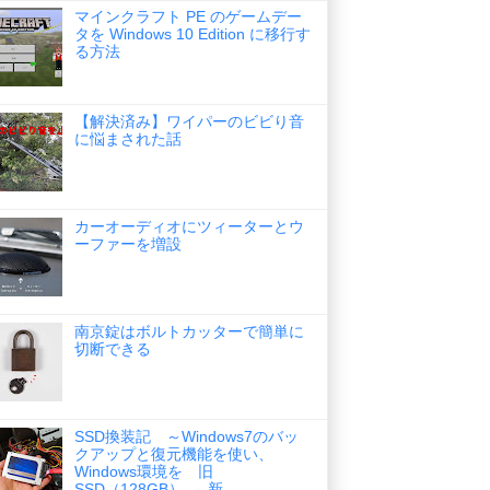
マインクラフト PE のゲームデー
タを Windows 10 Edition に移行す
る方法
【解決済み】ワイパーのビビり音
に悩まされた話
カーオーディオにツィーターとウ
ーファーを増設
南京錠はボルトカッターで簡単に
切断できる
SSD換装記 ～Windows7のバッ
クアップと復元機能を使い、
Windows環境を 旧
SSD（128GB） → 新