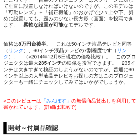
て垂直に設置しなければいけないのですが、このモデルは
「可動レンズ」＋「補正機能」のおかげで少々上や下、斜
めに設置しても、歪みの少ない長方形（画面）を投写でき
ます。
柔軟な設置が可能
なモデルです。
価格は
8万円台後半
。 これは50インチ液晶テレビと同等
（
リンク
）、60インチ液晶テレビの7割程度です（
リン
ク
）。 （※2014年12月5日現在の価格比較）。 このプロ
ジェクタは最大
235インチ
の映像を投写できます。 235イ
ンチは大きすぎて検証のしようがないのですが、普通に60
インチ以上の大型液晶テレビをお探しの方はこのプロジェ
クターも一緒にチェックしてみてはいかがでしょうか。
※このレビューは
「みんぽす」
の無償商品貸出しを利用して
書かれています。(詳細は末尾で)
開封～付属品確認