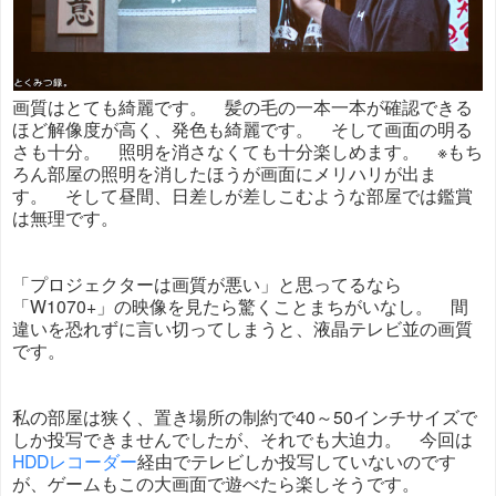
画質はとても綺麗です。 髪の毛の一本一本が確認できる
ほど解像度が高く、発色も綺麗です。 そして画面の明る
さも十分。 照明を消さなくても十分楽しめます。 ※もち
ろん部屋の照明を消したほうが画面にメリハリが出ま
す。 そして昼間、日差しが差しこむような部屋では鑑賞
は無理です。
「プロジェクターは画質が悪い」と思ってるなら
「W1070+」の映像を見たら驚くことまちがいなし。 間
違いを恐れずに言い切ってしまうと、液晶テレビ並の画質
です。
私の部屋は狭く、置き場所の制約で40～50インチサイズで
しか投写できませんでしたが、それでも大迫力。 今回は
HDDレコーダー
経由でテレビしか投写していないのです
が、ゲームもこの大画面で遊べたら楽しそうです。