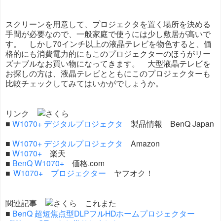
スクリーンを用意して、プロジェクタを置く場所を決める
手間が必要なので、一般家庭で使うには少し敷居が高いで
す。 しかし70インチ以上の液晶テレビを物色すると、価
格的にも消費電力的にもこのプロジェクターのほうがリー
ズナブルなお買い物になってきます。 大型液晶テレビを
お探しの方は、液晶テレビとともにこのプロジェクターも
比較チェックしてみてはいかがでしょうか。
リンク
■
W1070+ デジタルプロジェクタ
製品情報 BenQ Japan
■
W1070+ デジタルプロジェクタ
Amazon
■
W1070+
楽天
■
BenQ W1070+
価格.com
■
W1070+ プロジェクター
ヤフオク！
関連記事
■
BenQ 超短焦点型DLPフルHDホームプロジェクター