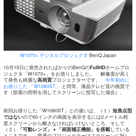
W1070+ デジタルプロジェクタ
BenQ Japan
10月15日に発売されたばかりのBenQの
FullHD
ホームプロ
ジェクタ「W1070+」をお借りしました。 解像度が高く
て発色も綺麗な
高画質
プロジェクターです。
今年初めに
お借りした 「W1080ST」
と同等、液晶テレビ並の画質で
す（部屋の照明を消してスクリーンに投写した場合）。
前回お借りした「W1080ST」との違いは、（１）
短焦点型
ではない
ので60インチの画面を表示するには2メートル程
度スクリーンから離さなければいけないところ、そして
（２）
「可動レンズ」＋「画面補正機能」を搭載
している
ところです。 普通のプロジェクターはスクリーンに対し