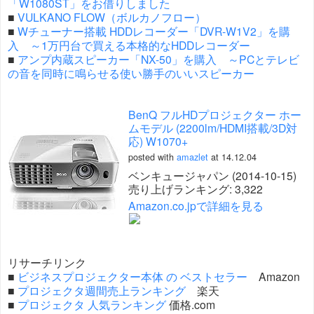
「W1080ST」をお借りしました
■
VULKANO FLOW（ボルカノフロー）
■
Wチューナー搭載 HDDレコーダー「DVR-W1V2」を購
入 ～1万円台で買える本格的なHDDレコーダー
■
アンプ内蔵スピーカー「NX-50」を購入 ～PCとテレビ
の音を同時に鳴らせる使い勝手のいいスピーカー
BenQ フルHDプロジェクター ホー
ムモデル (2200lm/HDMI搭載/3D対
応) W1070+
posted with
amazlet
at 14.12.04
ベンキュージャパン (2014-10-15)
売り上げランキング: 3,322
Amazon.co.jpで詳細を見る
リサーチリンク
■
ビジネスプロジェクター本体 の ベストセラー
Amazon
■
プロジェクタ週間売上ランキング
楽天
■
プロジェクタ 人気ランキング
価格.com