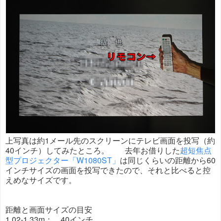
上写真は約1メール先のスクリーンにテレビ画面を投写（約
40インチ）してみたところ。 去年お借りした
超短焦点
型プロジェクター「W1080ST」
は同じくらいの距離から60
インチサイズの画面を投写できたので、それと比べると控
えめなサイズです。
距離と画面サイズの目安
1.02-1.33m： 40インチ