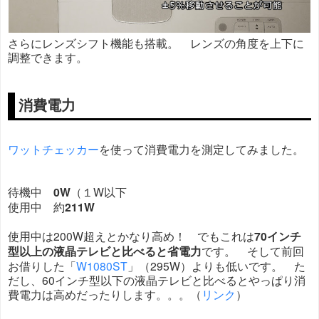
さらにレンズシフト機能も搭載。 レンズの角度を上下に
調整できます。
消費電力
ワットチェッカー
を使って消費電力を測定してみました。
待機中
0W
（１W以下
使用中 約
211W
使用中は200W超えとかなり高め！ でもこれは
70インチ
型以上の液晶テレビと比べると省電力
です。 そして前回
お借りした「
W1080ST
」（295W）よりも低いです。 た
だし、60インチ型以下の液晶テレビと比べるとやっぱり消
費電力は高めだったりします。。。（
リンク
）