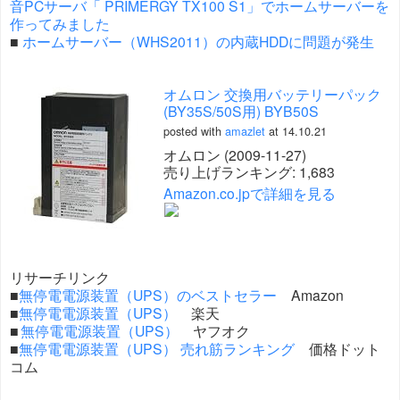
音PCサーバ「 PRIMERGY TX100 S1」でホームサーバーを
作ってみました
■
ホームサーバー（WHS2011）の内蔵HDDに問題が発生
オムロン 交換用バッテリーパック
(BY35S/50S用) BYB50S
posted with
amazlet
at 14.10.21
オムロン (2009-11-27)
売り上げランキング: 1,683
Amazon.co.jpで詳細を見る
リサーチリンク
■
無停電電源装置（UPS）のベストセラー
Amazon
■
無停電電源装置（UPS）
楽天
■
無停電電源装置（UPS）
ヤフオク
■
無停電電源装置（UPS） 売れ筋ランキング
価格ドット
コム