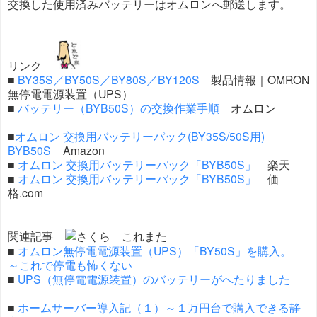
交換した使用済みバッテリーはオムロンへ郵送します。
リンク
■
BY35S／BY50S／BY80S／BY120S
製品情報｜OMRON
無停電電源装置（UPS）
■
バッテリー（BYB50S）の交換作業手順
オムロン
■
オムロン 交換用バッテリーパック(BY35S/50S用)
BYB50S
Amazon
■
オムロン 交換用バッテリーパック「BYB50S」
楽天
■
オムロン 交換用バッテリーパック「BYB50S」
価
格.com
関連記事
■
オムロン無停電電源装置（UPS）「BY50S」を購入。
～これで停電も怖くない
■
UPS（無停電電源装置）のバッテリーがへたりました
■
ホームサーバー導入記（１）～１万円台で購入できる静