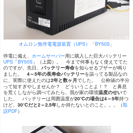
オムロン無停電電源装置（UPS）「BY50S」
停電に備え、
ホームサーバー
用に購入した巨大バッテリー
UPS
「
BY50S
」（上図）。 今まで何事もなく使えててた
のですが、先日、
バッテリー寿命
を知らせるブザーが鳴り
ました。
4～5年の長寿命バッテリー
を謳ってる製品なの
に、実際に使えたのは
2年と数ヶ月
でした。 公称値の半分
って短すぎやしませんか？ どういうことよ！？ と鼻息
を荒くしながら調べてみたら、我が家の環境
温度のせい
で
した。 バッテリーは周囲温度が
20℃の場合は4～5年
持つ
けど、
30℃だと2～2.5年
しか持たないとのこと。。。（
取
説PDF
）