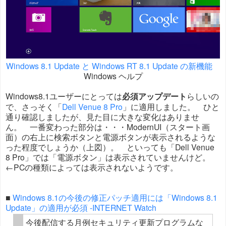
Windows 8.1 Update と Windows RT 8.1 Update の新機能
Windows ヘルプ
Windows8.1ユーザーにとっては
必須アップデート
らしいの
で、さっそく「
Dell Venue 8 Pro
」に適用しました。 ひと
通り確認しましたが、見た目に大きな変化はありませ
ん。 一番変わった部分は・・・ModernUI（スタート画
面）の右上に検索ボタンと電源ボタンが表示されるような
った程度でしょうか（上図）。 といっても「Dell Venue
8 Pro」では「電源ボタン」は表示されていませんけど。
←PCの種類によっては表示されないようです。
■
Windows 8.1の今後の修正パッチ適用には「Windows 8.1
Update」の適用が必須 -INTERNET Watch
今後配信する月例セキュリティ更新プログラムな