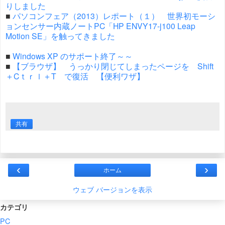
りしました
■
パソコンフェア（2013）レポート（１） 世界初モーシ
ョンセンサー内蔵ノートPC「HP ENVY17-j100 Leap
Motion SE」を触ってきました
■
Windows XP のサポート終了～～
■
【ブラウザ】 うっかり閉じてしまったページを Shift
＋Cｔｒｌ＋T で復活 【便利ワザ】
共有
‹
›
ホーム
ウェブ バージョンを表示
カテゴリ
PC