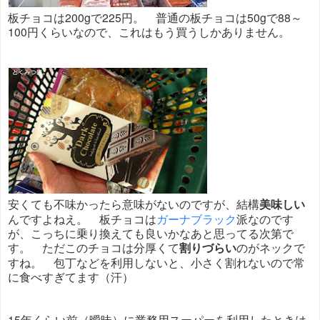
板チョコは200gで225円。 普通の板チョコは50gで88～
100円くらいなので、これはもう買うしかありません。
安くても不味かったら意味がないのですが、結構
美味しい
んですよねえ。 板チョコは
ガーナブラック
派なのです
が、こっちに乗り換えても良いかなあと思ってる次第で
す。 ただこのチョコは分厚くて
割りづらい
のがネックで
すね。 包丁などを利用しないと、小さく割れないので常
に食べすぎてます（汗）
15年くらい前（曖昧）に業務用スーパーを利用したときは