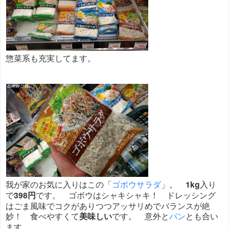
惣菜系も充実してます。
我が家のお気に入りはこの「
ゴボウサラダ
」。
1kg
入り
で
398円
です。 ゴボウはシャキシャキ！ ドレッシング
はごま風味でコクがありつつアッサリめでバランスが絶
妙！ 食べやすくて
美味しい
です。 意外と
パン
とも合い
ます。