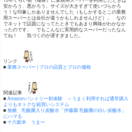
安かろう、悪かろう、サイズが大きすぎて使いづらかろ
う！な印象しかありませんでした（もしかするとこの業務
用スーパーとは会社が違うかもしれませんけど）。 なの
でネットで話題になってたときでもあまり興味がわかなか
ったのです。 でもこんなに実用的なスーパーだったなん
てね！ 気づくのが遅すぎました。
リンク
■
業務スーパー | プロの品質とプロの価格
関連記事
■
Amazonパントリー初体験 ～うまく利用すれば通常購入
よりもオトクな箱買いシステム
■
無糖、乳酸菌入り炭酸水「伊藤園 乳酸菌の白い炭酸水」
にハマる
■
十六穀米 うまー