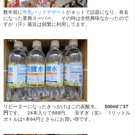
数年前に
牛乳パックデザート
がネットで話題になり、有名
になった業務スーパー。 その時は全然興味なかったので
すが（汗）最近は頻繁に利用してます。
リピーターになったきっかけはこの炭酸水。
500ml
で
37
円
です。 24本入りで888円。 安すぎ（笑） 1リットル
ボトルは1本64円とさらにお買い得です。