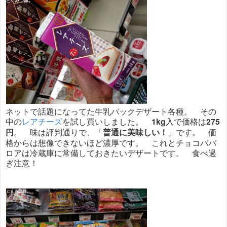
ネットで話題になってた牛乳パックデザート各種。 その
中の
レアチーズ
を試し買いしました。
1kg
入で価格は
275
円
。 味は評判通りで、「
普通に美味しい！
」です。 価
格からは想像できないほど濃厚です。 これとチョコババ
ロアは冷蔵庫に常備しておきたいデザートです。 食べ過
ぎ注意！