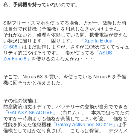
私、
予備機を持っていない
のです。
SIMフリー・スマホを使ってる場合、万が一、故障した時
は自分で代替機（予備機）を用意しなきゃいけません。
それがないと、修理を依頼している間、携帯電話が使えな
い状況に陥ります。 困ります。 「
Xperia E dual
C1605
」はまだ動作しますが、さすがにOSが古くてセキュ
リティ的にやばそうです。 妻が使ってる
「ASUS
ZenFone 5」
を借りるのもなんかね・・・。
そこで、Nexus 5X を買い、今使っている Nexus 5 を予備
機に回そうかと考えました。
その他の候補は、
防塵防滴頑丈ボディで、バッテリーの交換が自分でできる
「
GALAXY S5 ACTIVE
」（白ロム）。 本気で狙ってたの
ですが一時期よりも価格が高騰してしまい断念。 価格と
性能を抑えた後継機種
「Galaxy Active neo SC-01H」
は予
備機としてはかなり良さげ。 こちらは保留。 デジカメ