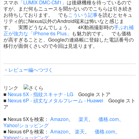
スマホ
「LUMIX DMC-CM1」
は後継機種を待っているので
すが、まだ何もニュースを聞かないのでこちらは引き続き
お待ちしております。 でも
こういう記事
を読むとセキュ
リティ的にNexus以外のAndroid端末は怖いなと感じま
す。 実際どうなんでしょう。 4K動画撮影時の
手ぶれ補
正が強力な「iPhone 6s Plus」
も魅力的です。 でも価格
が高すぎることと、Googleの連絡帳に登録した電話番号の
移行が面倒くさいので今回は見送ります。
・
レビュー編へつづく
リンク
■
Nexus 5X - 指紋スキャナ - LG
Google ストア
■
Nexus 6P - 頑丈なメタルフレーム - Huawei
Google スト
ア
■ Nexus 5Xを検索：
Amazon
、
楽天
、
価格.com
、
Yahoo!ショッピング
■ Nexus 6Pを検索：
Amazon
、
楽天
、
価格.com
、
Yahoo!ショッピング