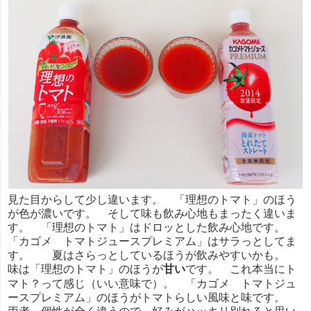
見た目からして少し違います。 「理想のトマト」のほう
が色が濃いです。 そして味も飲み心地もまったく違いま
す。 「理想のトマト」はドロッとした飲み心地です。
「カゴメ トマトジュースプレミアム」はサラっとしてま
す。 夏はさらっとしているほうが飲みやすいかも。
味は「理想のトマト」のほうが
甘い
です。 これ本当にト
マト？って感じ（いい意味で）。 「カゴメ トマトジュ
ースプレミアム」のほうがトマトらしい風味と味です。
両者、個性が全く違うので、好みがハッキリ別れると思い