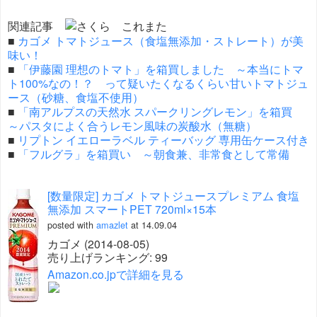
関連記事
■
カゴメ トマトジュース（食塩無添加・ストレート）が美
味い！
■
「伊藤園 理想のトマト」を箱買しました ～本当にトマ
ト100%なの！？ って疑いたくなるくらい甘いトマトジュ
ース（砂糖、食塩不使用）
■
「南アルプスの天然水 スパークリングレモン」を箱買
～パスタによく合うレモン風味の炭酸水（無糖）
■
リプトン イエローラベル ティーバッグ 専用缶ケース付き
■
「フルグラ」を箱買い ～朝食兼、非常食として常備
[数量限定] カゴメ トマトジュースプレミアム 食塩
無添加 スマートPET 720ml×15本
posted with
amazlet
at 14.09.04
カゴメ (2014-08-05)
売り上げランキング: 99
Amazon.co.jpで詳細を見る