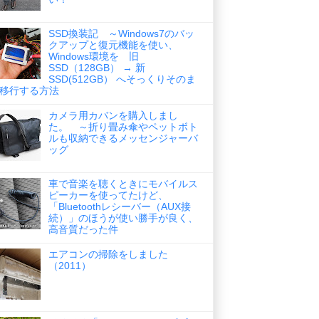
SSD換装記 ～Windows7のバッ
クアップと復元機能を使い、
Windows環境を 旧
SSD（128GB） → 新
SSD(512GB） へそっくりそのま
移行する方法
カメラ用カバンを購入しまし
た。 ～折り畳み傘やペットボト
ルも収納できるメッセンジャーバ
ッグ
車で音楽を聴くときにモバイルス
ピーカーを使ってたけど、
「Bluetoothレシーバー（AUX接
続）」のほうが使い勝手が良く、
高音質だった件
エアコンの掃除をしました
（2011）