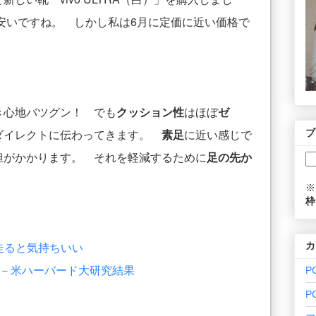
安いですね。 しかし私は6月に定価に近い価格で
き心地バツグン！ でも
クッション性
はほぼ
ゼ
ダイレクトに伝わってきます。
素足
に近い感じで
ブ
担がかかります。 それを軽減するために
足の先か
※
枠
で走ると気持ちいい
カ
－米ハーバード大研究結果
P
P