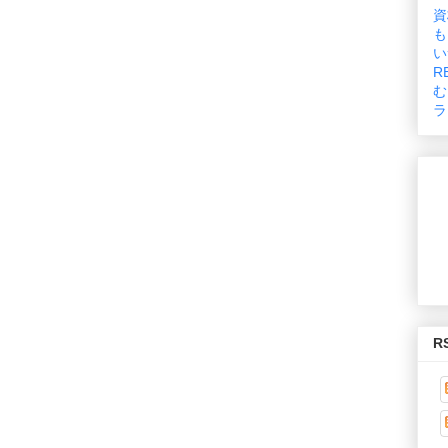
資
も
い
R
む
ラ
R