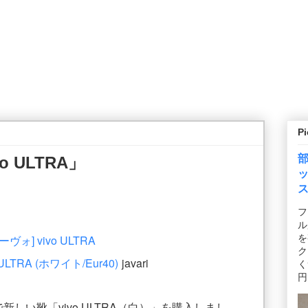
P
 ULTRA」
フ
ル
を
ク
ULTRA (ホワイト/Eur40)
javari
く
円
しい靴「vivo ULTRA（白）」を購入しまし