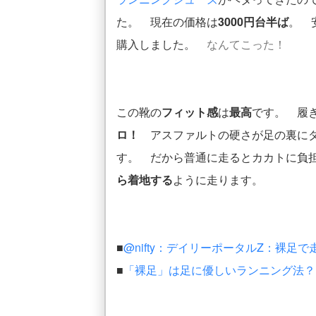
た。 現在の価格は
3000円台半ば
。 
購入しました。
なんてこった！
この靴の
フィット感
は
最高
です。 履
ロ！
アスファルトの硬さが足の裏に
す。 だから普通に走るとカカトに負
ら着地する
ように走ります。
■
@nifty：デイリーポータルZ：裸足
■
「裸足」は足に優しいランニング法？