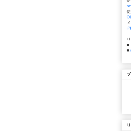
使
ra
使
O
メ
iP
リ
■
■
ブ
リ