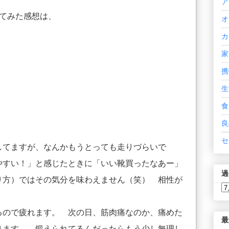
ア
てみた感想は、
オ
カ
家
携
生
食
良
セ
てますが、なんかもうとっても走りづらいで
やすい！」と感じたときに「いい靴買ったなあー」
過
り方）ではその気分を味わえません（笑） 相性が
ので疲れます。 次の日、筋肉痛なのか、痛めた
最
ります。 鍛えられてるんだったらもう少し無理し